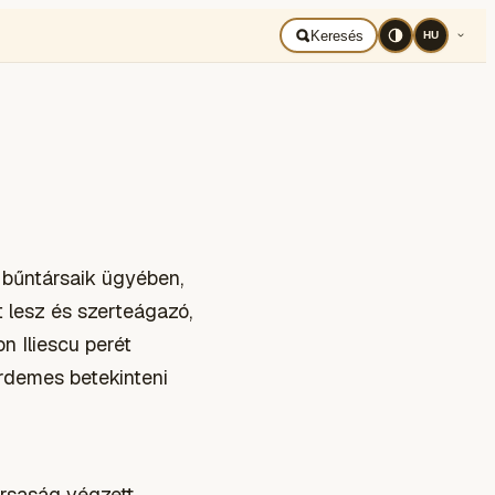
ort
Társadalom
Tudomány
Jegyzet
Uncategorized
Tech&Tud
Keresés
HU
s bűntársaik ügyében,
 lesz és szerteágazó,
n Iliescu perét
 érdemes betekinteni
ársaság végzett