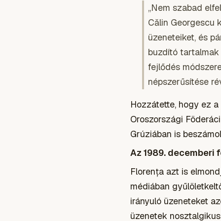
„Nem szabad elfe
Călin Georgescu k
üzeneteiket, és p
buzdító tartalmak
fejlődés módszeres
népszerűsítése ré
Hozzátette, hogy ez a 
Oroszországi Föderáci
Grúziában is beszámol
Az 1989. decemberi f
Florența azt is elmon
médiában gyűlöletkelt
irányuló üzeneteket az
üzenetek nosztalgikus 