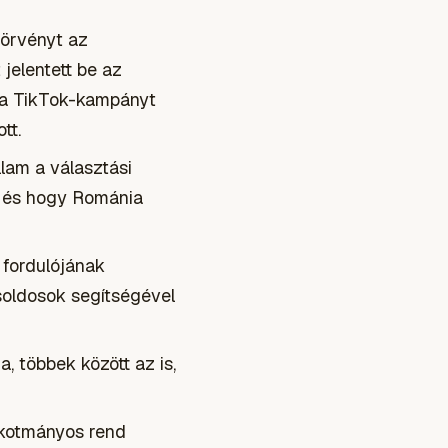
törvényt az
jelentett be az
y a TikTok-kampányt
tt.
lam a választási
e, és hogy Románia
 fordulójának
soldosok segítségével
a, többek között az is,
alkotmányos rend