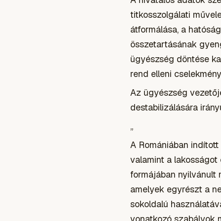
titkosszolgálati műve
átformálása, a hatósá
összetartásának gyeng
ügyészség döntése kap
rend elleni cselekmény
Az ügyészség vezetője
destabilizálására irán
„
A Romániában indított
valamint a lakosságot
formájában nyilvánult 
amelyek egyrészt a ne
sokoldalú használatáv
vonatkozó szabályok m