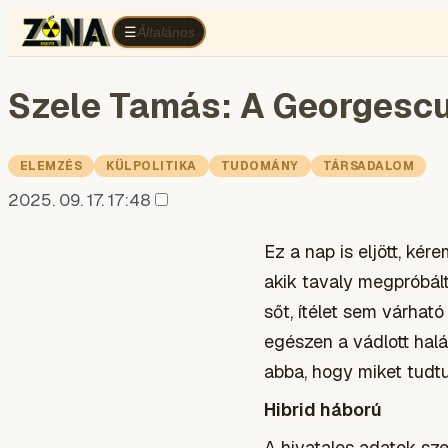
Általános
Belpolitika
Egyéb
Elemzés
English
G
Általános
☰
Szele Tamás: A Georgesc
ELEMZÉS
KÜLPOLITIKA
TUDOMÁNY
TÁRSADALOM
2025. 09. 17. 17:48
Ez a nap is eljött, kér
akik tavaly megpróbált
sőt, ítélet sem várhat
egészen a vádlott halál
abba, hogy miket tudt
Hibrid háború
A hivatalos adatok sz