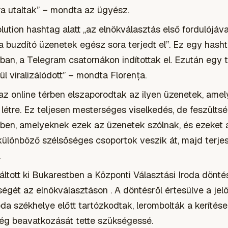
a utaltak” – mondta az ügyész.
olution hashtag alatt „az elnökválasztás első fordulójáv
a buzdító üzenetek egész sora terjedt el”. Ez egy hasht
ában, a Telegram csatornákon indítottak el. Ezután egy 
ül viralizálódott” – mondta Florența.
 az online térben elszaporodtak az ilyen üzenetek, ame
 létre. Ez teljesen mesterséges viselkedés, de feszültsé
en, amelyeknek ezek az üzenetek szólnak, és ezeket 
különböző szélsőséges csoportok veszik át, majd terjes
.
ltott ki Bukarestben a Központi Választási Iroda döntés
ségét az elnökválasztáson . A döntésről értesülve a jelö
oda székhelye előtt tartózkodtak, lerombolták a keríté
ség beavatkozását tette szükségessé.