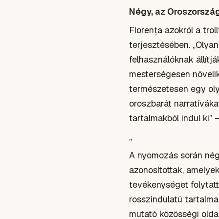
Négy, az Oroszorszá
Florența azokról a tro
terjesztésében. „Olyan
felhasználóknak állítj
mesterségesen növelik 
természetesen egy oly
oroszbarát narratíváka
tartalmakból indul ki” 
„
A nyomozás során nég
azonosítottak, amelye
tevékenységet folytat
rosszindulatú tartalma
mutató közösségi oldal