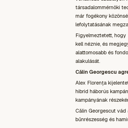
társadalommérnöki tec
már fogékony közönség
lefolytatásának megza
Figyelmeztetett, hogy 
kell néznie, és megje
alattomosabb és fondo
alakulását.
Călin Georgescu agre
Alex Florența kijelent
hibrid háborús kampán
kampányának részeként 
Călin Georgescut vád 
bűnrészesség és hamis