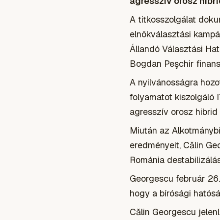
agresszív orosz hibri
A titkosszolgálat dok
elnökválasztási kampán
Állandó Választási Hat
Bogdan Peşchir finanszí
A nyilvánosságra hozot
folyamatot kiszolgáló 
agresszív orosz hibrid 
Miután az Alkotmánybí
eredményeit, Călin Ge
Románia destabilizálásá
Georgescu február 26. ó
hogy a bírósági hatós
Călin Georgescu jelenl