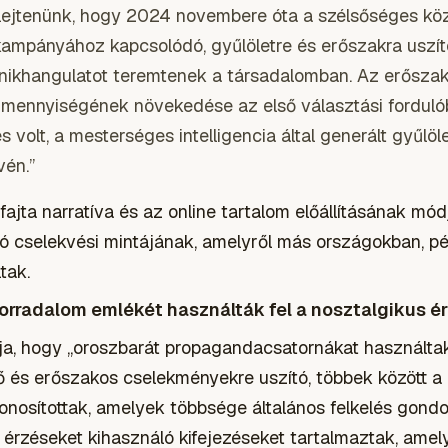
lejtenünk, hogy 2024 novembere óta a szélsőséges kö
ampányához kapcsolódó, gyűlöletre és erőszakra uszító
ánikhangulatot teremtenek a társadalomban. Az erősz
 mennyiségének növekedése az első választási forduló
 volt, a mesterséges intelligencia által generált gyűlöl
vén.”
fajta narratíva és az online tartalom előállításának mó
ó cselekvési mintájának, amelyről más országokban, p
tak.
orradalom emlékét használták fel a nosztalgikus é
dja, hogy „oroszbarát propagandacsatornákat használtak
ő és erőszakos cselekményekre uszító, többek között a
onosítottak, amelyek többsége általános felkelés gondol
érzéseket kihasználó kifejezéseket tartalmaztak, amel