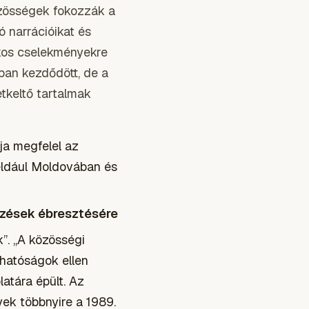
zösségek fokozzák a
 narrációikat és
akos cselekményekre
ban kezdődött, de a
etkeltő tartalmak
dja megfelel az
éldául Moldovában és
rzések ébresztésére
”. „A közösségi
 hatóságok ellen
atára épült. Az
yek többnyire a 1989.