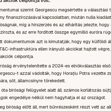
d akciók célpontja volt.
umentumai szerint Georgescu megsértette a választási 
y finanszírozásával kapcsolatban, miután nulla kiadást 
óságnak, míg a hírszerzés és az elhárítás jelezte, hog
rozta, és az erre fordított összge egymillió euróra rúgo
t dokumentumok azt is kimutatják, hogy egy külföldi ál
IT&C-infrastruktúra ellen irányuló akciókat hajtott végr
akciók célpontja.
róság érvénytelenítette a 2024-es elnökválasztás első
orgescu-t azzal vádolták, hogy Horațiu Potra vezette z
ra, sőt, államcsínyre törekedett.
ta bírósági felügyelet alatt áll, számos korlátozás sújtj
ágok engedélye nélkül nem hagyhatja el az országot.
eg bíróság előtt áll, mert bűnrészesként részt vett az 