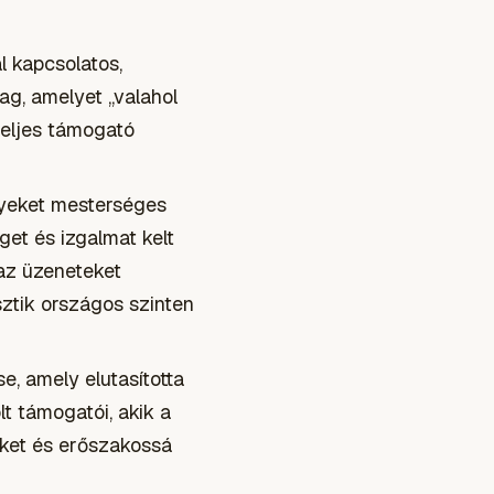
al kapcsolatos,
ag, amelyet „valahol
teljes támogató
lyeket mesterséges
get és izgalmat kelt
az üzeneteket
ztik országos szinten
e, amely elutasította
lt támogatói, akik a
seket és erőszakossá