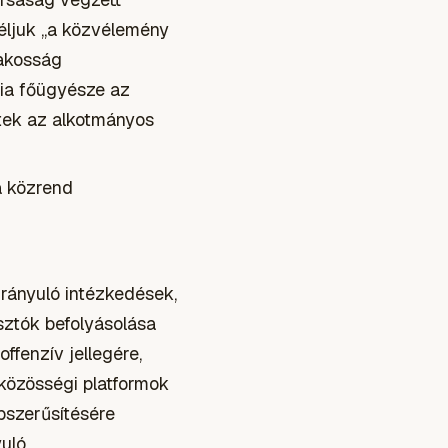
Céljuk „a közvélemény
lakosság
nia főügyésze az
tek az alkotmányos
a közrend
irányuló intézkedések,
sztók befolyásolása
ffenzív jellegére,
közösségi platformok
pszerűsítésére
yuló