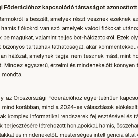
gi Föderációhoz kapcsolódó társaságot azonosítot
llfarmokról is beszélt, amelyek részt vesznek ezeknek 
 hamis fiókokról van szó, amelyek valódi fiókokat utáno
ák be magukat, valamint teljes bot-hálózatokról. Ezek o
bizonyos tartalmak láthatóságát, akár kommentekkel, a
an hálózat, amelynek tagjai nem tesznek mást, mint h
t. Mindez egyszerű, érzelmi és mindenekelőtt könnyen te
– mondta.
y, az Oroszországi Föderációhoz egyértelműen kapcso
k mind korábban, mind a 2024-es választások előkészít
tak komplex informatikai rendszerek fejlesztésével és 
k terjesztésére létrehozott honlapokkal, hamis, összeha
akkal és mindenekelőtt mesterséges intelligencia által 