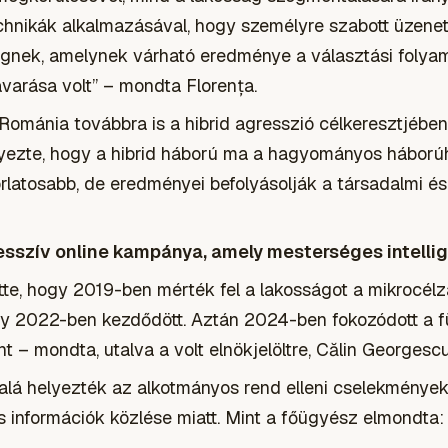
hnikák alkalmazásával, hogy személyre szabott üzenete
nek, amelynek várható eredménye a választási folyam
varása volt” – mondta Florența.
Románia továbbra is a hibrid agresszió célkeresztjében
gyezte, hogy a hibrid háború ma a hagyományos háború
rlatosabb, de eredményei befolyásolják a társadalmi és
sszív online kampánya, amely mesterséges intellig
ette, hogy 2019-ben mérték fel a lakosságot a mikrocél
y 2022-ben kezdődött. Aztán 2024-ben fokozódott a fü
– mondta, utalva a volt elnökjelöltre, Călin Georgescu
alá helyezték az alkotmányos rend elleni cselekmények 
 információk közlése miatt. Mint a főügyész elmondta: