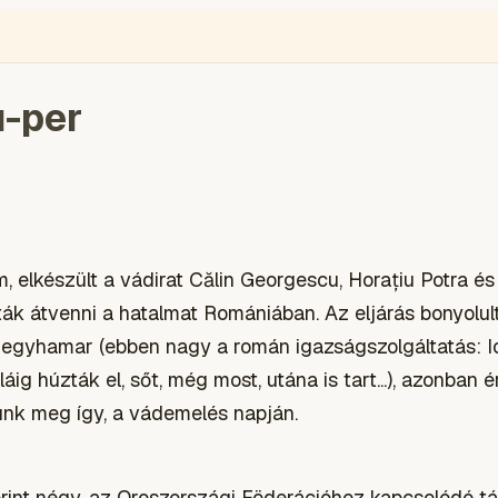
azdaság
hadügy
Katonapolitika
Kiemelt
Külpolitika
Kultúra
Sp
u-per
em, elkészült a vádirat Călin Georgescu, Horațiu Potra é
ák átvenni a hatalmat Romániában. Az eljárás bonyolult
ó egyhamar (ebben nagy a román igazságszolgáltatás: Io
áig húzták el, sőt, még most, utána is tart...), azonban
unk meg így, a vádemelés napján.
erint négy, az Oroszországi Föderációhoz kapcsolódó t