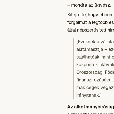
– mondta az ügyész.
Kifejtette, hogy ebbe
forgalmát a legtöbb e
által népszerűsített hi
„Ezeknek a vállal
alátámasztja – ez
találhatóak, mint 
központok fiktíve
Oroszországi Föde
finanszírozásával
más cégek végezt
irányítanak.”
Az alkotmánybíróság 