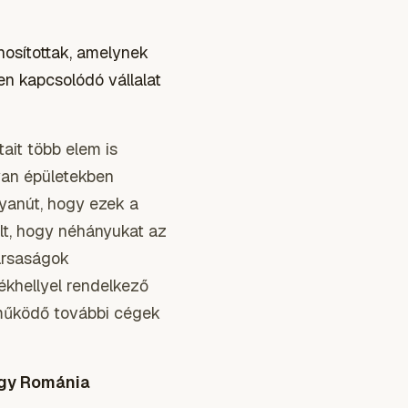
nosítottak, amelynek
n kapcsolódó vállalat
ait több elem is
yan épületekben
gyanút, hogy ezek a
ült, hogy néhányukat az
társaságok
ékhellyel rendelkező
működő további cégek
ogy Románia