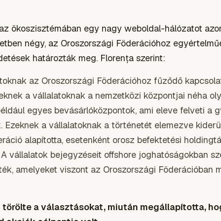
n az ökoszisztémában egy nagy weboldal-hálózatot azo
setben négy, az Oroszországi Föderációhoz egyértelműe
rdetések határozták meg. Florența szerint:
atoknak az Oroszországi Föderációhoz fűződő kapcsolat
eknek a vállalatoknak a nemzetközi központjai néha ol
például egyes bevásárlóközpontok, ami eleve felveti a 
k. Ezeknek a vállalatoknak a történetét elemezve kider
ráció alapította, esetenként orosz befektetési holding
. A vállalatok bejegyzéseit offshore joghatóságokban sz
ék, amelyeket viszont az Oroszországi Föderációban 
törölte a választásokat, miután megállapította, h