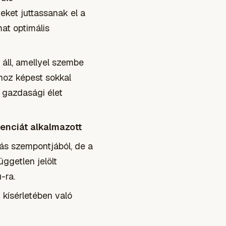
ket juttassanak el a
at optimális
 áll, amellyel szembe
hoz képest sokkal
 gazdasági élet
enciát alkalmazott
zás szempontjából, de a
ggetlen jelölt
-ra.
kísérletében való