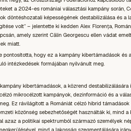
leteket a 2024-es romániai választási kampány során, 
gok döntéshozatali képességének destabilizálása és a 
ítése volt” – jelentette ki kedden Alex Florența, Romá
csán, amely szerint Călin Georgescu ellen vádat emel
ek miatt.
 pontosította, hogy ez a kampány kibertámadások és 
yuló intézkedések formájában nyilvánult meg.
 kampány kibertámadások, a közrend destabilizálására 
 célzó mikrocélzott kampányok, dezinformáció és a vála
meg. Ez rávilágított a Romániát célzó hibrid támadások o
mzeti közönség sebezhetőségét használták ki, mind a 
al azaz a politikai spektrumból származó személyek né
egkerülésével, mind a lakosság szegmentálására irán