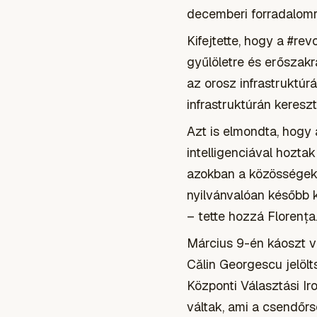
decemberi forradalomr
Kifejtette, hogy a #rev
gyűlöletre és erőszakr
az orosz infrastruktúr
infrastruktúrán kereszt
Azt is elmondta, hogy
intelligenciával hoztak
azokban a közösségekb
nyilvánvalóan később 
– tette hozzá Florența
Március 9-én káoszt vá
Călin Georgescu jelölt
Központi Választási Ir
váltak, ami a csendőr