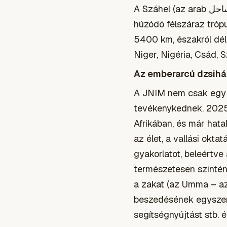
A Száhel (az arab الساحل as-sāḥil - „part” vagy „perem” szóból) – az Atlanti-óceántól Etiópiáig
húzódó félszáraz trópu
5400 km, északról dél
Niger, Nigéria, Csád, S
Az emberarcú dzsihád
A JNIM nem csak egy a
tevékenykednek. 2025
Afrikában, és már hata
az élet, a vallási okt
gyakorlatot, beleértve 
természetesen szintén 
a zakat (az Umma – az 
beszedésének egyszerű
segítségnyújtást stb. épí