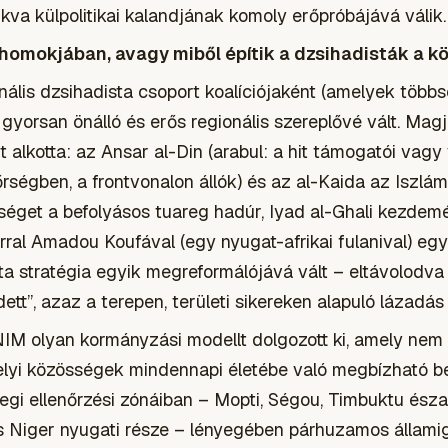
va külpolitikai kalandjának komoly erőpróbájává válik.
l homokjában, avagy miből építik a dzsihadisták a 
ális dzsihadista csoport koalíciójaként (amelyek többs
 gyorsan önálló és erős regionális szereplővé vált. Ma
t alkotta: az Ansar al-Din (arabul: a hit támogatói vagy
őrségben, a frontvonalon állók) és az al-Kaida az Isz
séget a befolyásos tuareg hadúr, Iyad al-Ghali kezdemé
rral Amadou Koufával (egy nyugat-afrikai fulanival) egy
a stratégia egyik megreformálójává vált – eltávolodva
dett”, azaz a terepen, területi sikereken alapuló lázadás 
IM olyan kormányzási modellt dolgozott ki, amely nem
elyi közösségek mindennapi életébe való megbízható 
nlegi ellenőrzési zónáiban – Mopti, Ségou, Timbuktu észa
 Niger nyugati része – lényegében párhuzamos államigaz