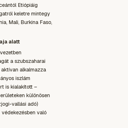
gatról keletre mintegy
a, Mali, Burkina Faso,
ja alatt
övezetben
agát a szubszaharai
M aktívan alkalmazza
mányos iszlám
 is kialakított –
 területeken különösen
ogi-vallási adó)
ni védekezésben való