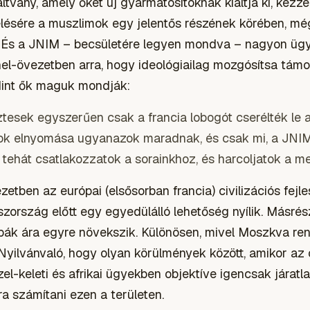
tvány, amely őket új gyarmatosítóknak kiáltja ki, kézz
lésére a muszlimok egy jelentős részének körében, m
 És a JNIM – becsületére legyen mondva – nagyon ügy
hel-övezetben arra, hogy ideológiailag mozgósítsa tám
Mint ők maguk mondják:
ztesek egyszerűen csak a francia lobogót cserélték le a
mok elnyomása ugyanazok maradnak, és csak mi, a JNIM
 tehát csatlakozzatok a sorainkhoz, és harcoljatok a me
etben az európai (elsősorban francia) civilizációs fejle
ország előtt egy egyedülálló lehetőség nyílik. Másrés
ák ára egyre növekszik. Különösen, mivel Moszkva ren
 Nyilvánvaló, hogy olyan körülmények között, amikor a
zel-keleti és afrikai ügyekben objektíve igencsak járat
ra számítani ezen a területen.