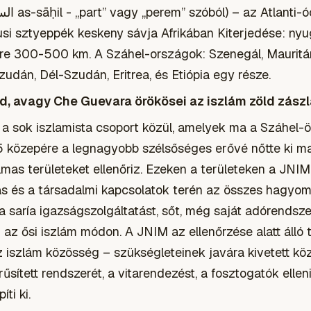
si sztyeppék keskeny sávja Afrikában Kiterjedése: nyu
re 300-500 km. A Száhel-országok: Szenegál, Mauritáni
zudán, Dél-Szudán, Eritrea, és Etiópia egy része.
, avagy Che Guevara örökösei az iszlám zöld zászla
 sok iszlamista csoport közül, amelyek ma a Száhel-
 közepére a legnagyobb szélsőséges erővé nőtte ki m
lmas területeket ellenőriz. Ezeken a területeken a JNI
atás és a társadalmi kapcsolatok terén az összes hagyo
a saría igazságszolgáltatást, sőt, még saját adórendszert
az ősi iszlám módon. A JNIM az ellenőrzése alatt álló
iszlám közösség – szükségleteinek javára kivetett közj
sített rendszerét, a vitarendezést, a fosztogatók elle
ti ki.