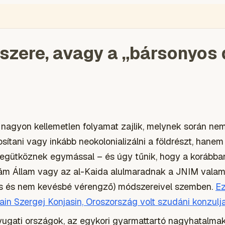
azdaság
hadügy
Katonapolitika
Kiemelt
Külpolitika
Kultúra
Sp
szere, avagy a „bársonyos 
y nagyon kellemetlen folyamat zajlik, melynek során n
sítani vagy inkább neokolonializálni a földrészt, hanem
megütköznek egymással – és úgy tűnik, hogy a korábba
lám Állam vagy az al-Kaida alulmaradnak a JNIM valami
us és nem kevésbé vérengző) módszereivel szemben.
Ez
n Szergej Konjasin, Oroszország volt szudáni konzulja
yugati országok, az egykori gyarmattartó nagyhatalmak