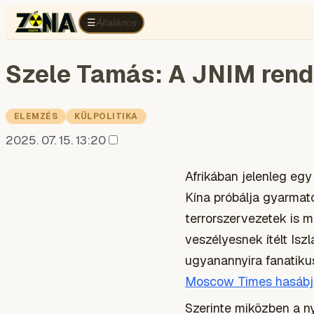
Általános
Belpolitika
Egyéb
Elemzés
English
G
Általános
☰
Szele Tamás: A JNIM rend
ELEMZÉS
KÜLPOLITIKA
2025. 07. 15. 13:20
Afrikában jelenleg eg
Kína próbálja gyarmato
terrorszervezetek is 
veszélyesnek ítélt Isz
ugyanannyira fanatik
Moscow Times hasábjai
Szerinte miközben a n