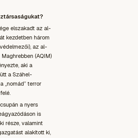
köztársaságukat?
ége elszakadt az al-
gját kezdetben három
 védelmezői), az al-
lám Maghrebben (AQIM)
nyezte, aki a
ütt a Száhel-
 a „nomád” terror
felé.
 csupán a nyers
beágyazódáson is
ki része, valamint
gatást alakított ki,