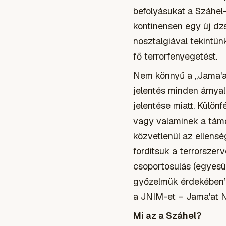
befolyásukat a Száhel-
kontinensen egy új dzs
nosztalgiával tekintün
fő terrorfenyegetést.
Nem könnyű a „Jama'at 
jelentés minden árnyal
jelentése miatt. Külön
vagy valaminek a támo
közvetlenül az ellensé
fordítsuk a terrorszer
csoportosulás (egyesüle
győzelmük érdekében”.
a JNIM-et – Jama'at N
Mi az a Száhel?