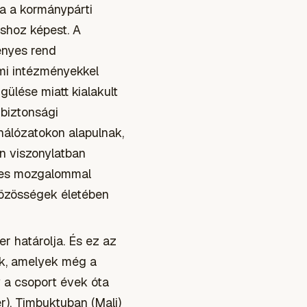
a a kormánypárti
áshoz képest. A
ényes rend
mi intézményekkel
ülése miatt kialakult
 biztonsági
hálózatokon alapulnak,
rn viszonylatban
res mozgalommal
közösségek életében
r határolja. És ez az
k, amelyek még a
y a csoport évek óta
r), Timbuktuban (Mali)