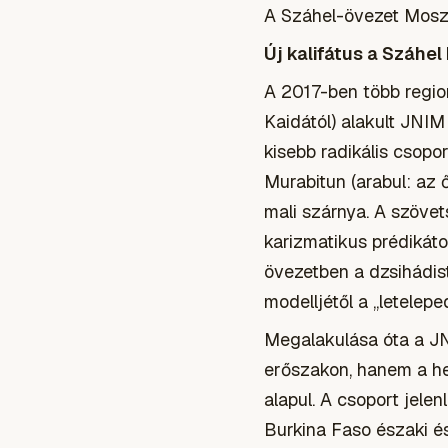
A Száhel-övezet Moszk
Új kalifátus a Száhe
A 2017-ben több region
Kaidától) alakult JNIM
kisebb radikális csopor
Murabitun (arabul: az 
mali szárnya. A szövet
karizmatikus prédikáto
övezetben a dzsihádist
modelljétől a „letelepe
Megalakulása óta a JN
erőszakon, hanem a h
alapul. A csoport jele
Burkina Faso északi és