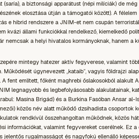
 (saría), a biztonsági apparátust (népi milíciák) de még
szének elosztása útján a támogatói között). A félelem
s e hibrid rendszere a JNIM-et nem csupán terroristá
em kvázi állami funkciókkal rendelkező, kiemelkedő polit
ár nemcsak a helyi hivatalos kormányoknak, hanem a kü
epére mintegy hatezer aktív fegyverese, valamint több 
. Működését úgynevezett „kataib”, vagyis földrajzi al
 A fent említett, főként maghrebi őslakosokból alakult A
JNIM legnagyobb és legbefolyásosabb alakulatainak, ka
rabul: Masina Brigád) és a Burkina Fasóban Ansar al-Is
ezői) közös név alatt működő dzsihadista csoportok k
lakulatok rendkívül összehangoltan működnek, közös há
ési információkat, valamint fegyvereket cserélnek. Ez a 
 jelentős rugalmasságot és nagyfokú ellenálló képessé