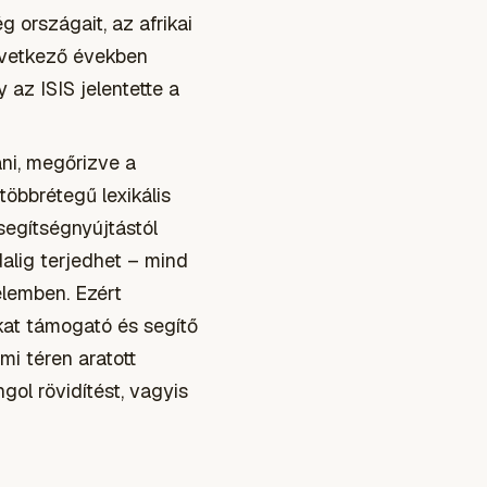
 országait, az afrikai
következő években
 az ISIS jelentette a
ani, megőrizve a
többrétegű lexikális
segítségnyújtástól
alig terjedhet – mind
elemben. Ezért
okat támogató és segítő
mi téren aratott
ol rövidítést, vagyis