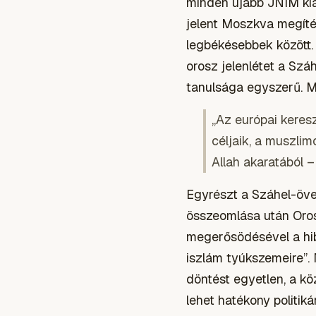
minden újabb JNIM kiál
jelent Moszkva megíté
legbékésebbek között.
orosz jelenlétet a Szá
tanulsága egyszerű. 
„Az európai keres
céljaik, a muszli
Allah akaratából –
Egyrészt a Száhel-övez
összeomlása után Orosz
megerősödésével a hib
iszlám tyúkszemeire”.
döntést egyetlen, a kö
lehet hatékony politiká