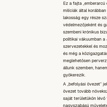
Ez a fajta „emberarcú
milíciák által korábba
lakosság egy része s
védelmezőjeként és ga
szembeni krónikus biz
politikai vákuumban a 
szervezetekkel és moz
és még a közigazgatási
meglehetősen perver
állunk szemben, hanem
gyökerezik.
A „befolyási övezet” j
övezet tovább növeks
saját területükön lévő
nagyszabású műveleteke