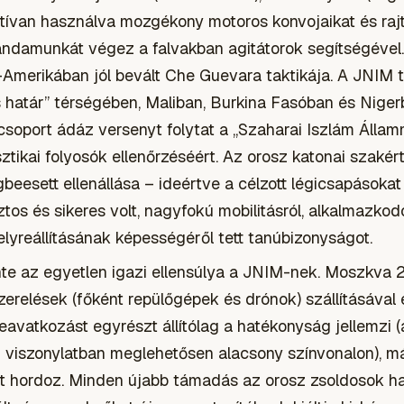
ktívan használva mozgékony motoros konvojaikat és rajt
andamunkát végez a falvakban agitátorok segítségével
Amerikában jól bevált Che Guevara taktikája. A JNIM
határ” térségében, Maliban, Burkina Fasóban és Nige
 csoport ádáz versenyt folytat a „Szaharai Iszlám Államm
ztikai folyosók ellenőrzéséért. Az orosz katonai szakér
beesett ellenállása – ideértve a célzott légicsapásokat
os és sikeres volt, nagyfokú mobilitásról, alkalmazko
lyreállításának képességéről tett tanúbizonyságot.
nte az egyetlen igazi ellensúlya a JNIM-nek. Moszkva 2
lszerelések (főként repülőgépek és drónok) szállításáva
beavatkozást egyrészt állítólag a hatékonyság jellemzi 
i viszonylatban meglehetősen alacsony színvonalon), m
at hordoz. Minden újabb támadás az orosz zsoldosok had