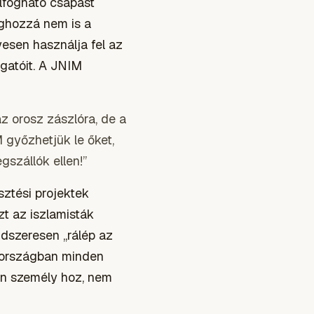
elfogható csapást
éghozzá nem is a
esen használja fel az
ogatóit. A JNIM
z orosz zászlóra, de a
 győzhetjük le őket,
gszállók ellen!”
sztési projektek
zt az iszlamisták
dszeresen „rálép az
z országban minden
lan személy hoz, nem