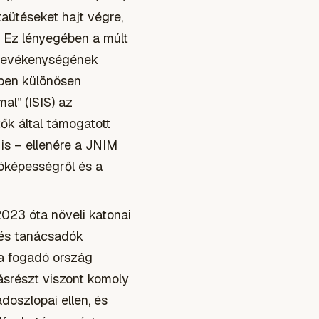
aütéseket hajt végre,
. Ez lényegében a múlt
 tevékenységének
rben különösen
al” (ISIS) az
tők által támogatott
 is – ellenére a JNIM
dóképességről és a
023 óta növeli katonai
l és tanácsadók
(a fogadó ország
ásrészt viszont komoly
oszlopai ellen, és