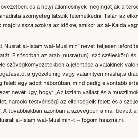
övezetben, és a helyi államcsínyek megingatják a térség
ihádista szörnyeteg látszik felemelkedni. Talán az el
k majd vissza azokra az időkre, amikor az al-Kaida vagy
Nusrat al-Islam wal-Muslimin” nevet teljesen lefordít
atát. Elsősorban az arab „nusra(tun)” szó széleskörű és 
féle szövegkörnyezetekben a jelentése a valakinek való 
gatásától a győzelemig vagy valamilyen másfajta diad
g felett egy adott háborúban, mind pedig elvontabb ért
vezet nevét úgy, hogy: „Az iszlám vallást és a muszlim
t, harcoló testvériség) az ellenségeik felett és a szelle
 A továbbiakban azonban a szövegben a már bevett ang
usrat al-Islam wal-Muslimin-t – fogom használni.