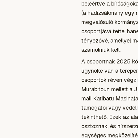
beleértve a bíróságokat
(a hadizsákmány egy ré
megvalósuló kormányzá
csoportjává tette, han
tényezővé, amellyel m
számolniuk kell.
A csoportnak 2025 köz
ügynöke van a terepen
csoportok révén végzi.
Murabitoun mellett a 
mali Katibatu Masina(a
támogatói vagy védelm
tekinthető. Ezek az a
osztoznak, és hírszerz
egységes megközelítés