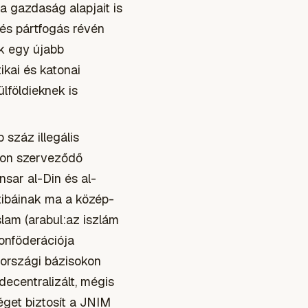
 a gazdaság alapjait is
 és pártfogás révén
k egy újabb
ikai és katonai
lföldieknek is
száz illegális
apon szerveződő
nsar al-Din és al-
tibáinak ma a közép-
lam (arabul:az iszlám
onföderációja
tországi bázisokon
decentralizált, mégis
get biztosít a JNIM