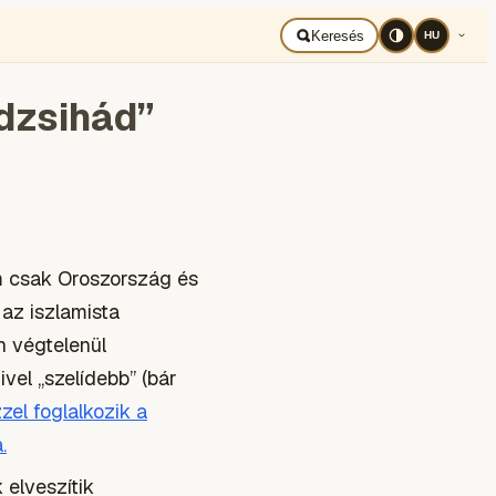
ort
Társadalom
Tudomány
Jegyzet
Uncategorized
Tech&Tud
Keresés
HU
dzsihád”
em csak Oroszország és
 az iszlamista
n végtelenül
vel „szelídebb” (bár
zel foglalkozik a
.
 elveszítik