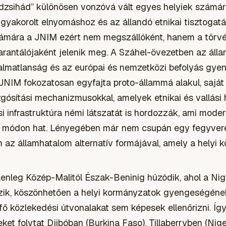
 dzsihád” különösen vonzóvá vált egyes helyiek számár
n gyakorolt elnyomáshoz és az állandó etnikai tisztogat
zámára a JNIM ezért nem megszállóként, hanem a törv
rantálójaként jelenik meg. A Száhel-övezetben az álla
almatlanság és az európai és nemzetközi befolyás gyeng
JNIM fokozatosan egyfajta proto-állammá alakul, saját
gósítási mechanizmusokkal, amelyek etnikai és vallási 
 infrastruktúra némi látszatát is hordozzák, ami mode
z módon hat. Lényegében már nem csupán egy fegyve
 az államhatalom alternatív formájával, amely a helyi 
elenleg Közép-Malitól Észak-Beninig húzódik, ahol a Nige
zik, köszönhetően a helyi kormányzatok gyengeségéne
 fő közlekedési útvonalakat sem képesek ellenőrizni. Íg
t folytat Djibóban (Burkina Faso), Tillaberryben (Nige