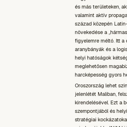
és más területeken, a
valamint aktív propag
század közepén Latin-
növekedése a „hármas 
figyelemre méltó. Itt a
aranybányák és a logis
helyi hatóságok kétség
meglehetősen magabizt
harcképesség gyors he
Oroszország lehet szi
jelenlétét Maliban, fe
kirendelésével. Ezt a 
szempontjából és hely
stratégiai kockázatok