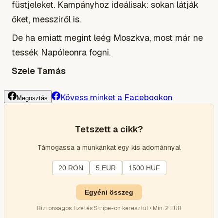
füstjeleket. Kampányhoz ideálisak: sokan látják
őket, messziről is.
De ha emiatt megint leég Moszkva, most már ne
tessék Napóleonra fogni.
Szele Tamás
Kövess minket a Facebookon
Megosztás
Tetszett a cikk?
Támogassa a munkánkat egy kis adománnyal
20 RON
5 EUR
1500 HUF
Egyéni összeg
Biztonságos fizetés Stripe-on keresztül • Min. 2 EUR