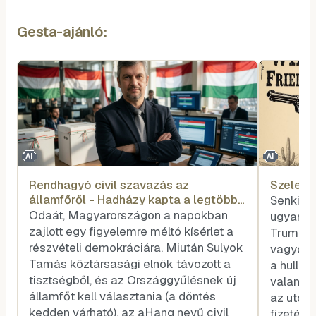
Gesta-ajánló:
AI
AI
Rendhagyó civil szavazás az
Szele T
államfőről - Hadházy kapta a legtöbb
Senkit s
voksot
Odaát, Magyarországon a napokban
ugyanazé
zajlott egy figyelemre méltó kísérlet a
Trump és
részvételi demokráciára. Miután Sulyok
vagyok, 
Tamás köztársasági elnök távozott a
a hullar
tisztségből, és az Országgyűlésnek új
valamel
államfőt kell választania (a döntés
az utóla
kedden várható), az aHang nevű civil
fizetése