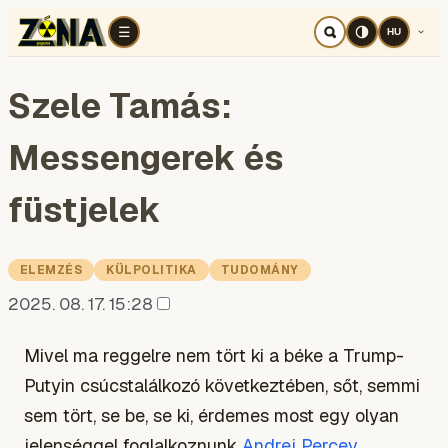
Általános
Belpolitika
Egyéb
Elemzés
English
G
☰
HU
Szele Tamás:
Messengerek és
füstjelek
ELEMZÉS
KÜLPOLITIKA
TUDOMÁNY
2025. 08. 17. 15:28
Mivel ma reggelre nem tört ki a béke a Trump-
Putyin csúcstalálkozó következtében, sőt, semmi
sem tört, se be, se ki, érdemes most egy olyan
jelenséggel foglalkoznunk
Andrej Percev