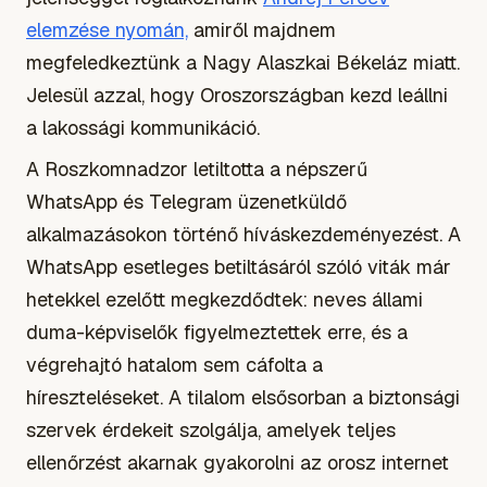
elemzése nyomán,
amiről majdnem
megfeledkeztünk a Nagy Alaszkai Békeláz miatt.
Jelesül azzal, hogy Oroszországban kezd leállni
a lakossági kommunikáció.
A Roszkomnadzor letiltotta a népszerű
WhatsApp és Telegram üzenetküldő
alkalmazásokon történő híváskezdeményezést. A
WhatsApp esetleges betiltásáról szóló viták már
hetekkel ezelőtt megkezdődtek: neves állami
duma-képviselők figyelmeztettek erre, és a
végrehajtó hatalom sem cáfolta a
híreszteléseket. A tilalom elsősorban a biztonsági
szervek érdekeit szolgálja, amelyek teljes
ellenőrzést akarnak gyakorolni az orosz internet