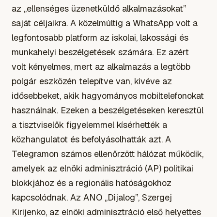
az „ellenséges üzenetküldő alkalmazásokat”
saját céljaikra. A közelmúltig a WhatsApp volt a
legfontosabb platform az iskolai, lakossági és
munkahelyi beszélgetések számára. Ez azért
volt kényelmes, mert az alkalmazás a legtöbb
polgár eszközén telepítve van, kivéve az
idősebbeket, akik hagyományos mobiltelefonokat
használnak. Ezeken a beszélgetéseken keresztül
a tisztviselők figyelemmel kísérhették a
közhangulatot és befolyásolhatták azt. A
Telegramon számos ellenőrzött hálózat működik,
amelyek az elnöki adminisztráció (AP) politikai
blokkjához és a regionális hatóságokhoz
kapcsolódnak. Az ANO „Dijalog”, Szergej
Kirijenko, az elnöki adminisztráció első helyettes