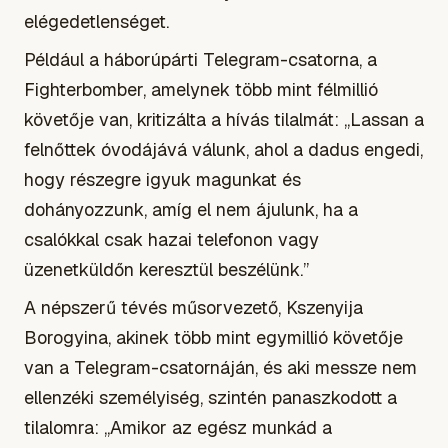
elégedetlenséget.
Például a háborúpárti Telegram-csatorna, a
Fighterbomber, amelynek több mint félmillió
követője van, kritizálta a hívás tilalmát: „Lassan a
felnőttek óvodájává válunk, ahol a dadus engedi,
hogy részegre igyuk magunkat és
dohányozzunk, amíg el nem ájulunk, ha a
csalókkal csak hazai telefonon vagy
üzenetküldőn keresztül beszélünk.”
A népszerű tévés műsorvezető, Kszenyija
Borogyina, akinek több mint egymillió követője
van a Telegram-csatornáján, és aki messze nem
ellenzéki személyiség, szintén panaszkodott a
tilalomra: „Amikor az egész munkád a