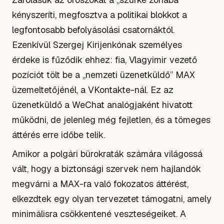
kényszeríti, megfosztva a politikai blokkot a
legfontosabb befolyásolási csatornáktól.
Ezenkívül Szergej Kirijenkónak személyes
érdeke is fűződik ehhez: fia, Vlagyimir vezető
pozíciót tölt be a „nemzeti üzenetküldő” MAX
üzemeltetőjénél, a VKontakte-nál. Ez az
üzenetküldő a WeChat analógjaként hivatott
működni, de jelenleg még fejletlen, és a tömeges
áttérés erre időbe telik.
Amikor a polgári bürokraták számára világossá
vált, hogy a biztonsági szervek nem hajlandók
megvárni a MAX-ra való fokozatos áttérést,
elkezdtek egy olyan tervezetet támogatni, amely
minimálisra csökkentené veszteségeiket. A