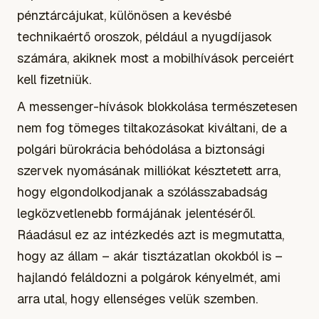
pénztárcájukat, különösen a kevésbé
technikaértő oroszok, például a nyugdíjasok
számára, akiknek most a mobilhívások perceiért
kell fizetniük.
A messenger-hívások blokkolása természetesen
nem fog tömeges tiltakozásokat kiváltani, de a
polgári bürokrácia behódolása a biztonsági
szervek nyomásának milliókat késztetett arra,
hogy elgondolkodjanak a szólásszabadság
legközvetlenebb formájának jelentéséről.
Ráadásul ez az intézkedés azt is megmutatta,
hogy az állam – akár tisztázatlan okokból is –
hajlandó feláldozni a polgárok kényelmét, ami
arra utal, hogy ellenséges velük szemben.