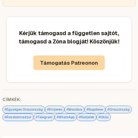
Kérjük támogasd a független sajtót,
támogasd a Zóna blogját! Köszönjük!
Támogatás Patreonon
CÍMKÉK:
#
#
#
#
#
Egységes Oroszország
Kirijenko
Moszkva
Napóleon
Oroszország
#
#
#
#
#
Roszkomnadzor
Telegram
WhatsApp
füstjelek
tiltás