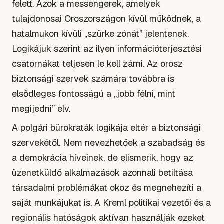
felett. Azok a messengerek, amelyek
tulajdonosai Oroszországon kívül működnek, a
hatalmukon kívüli „szürke zónát” jelentenek.
Logikájuk szerint az ilyen információterjesztési
csatornákat teljesen le kell zárni. Az orosz
biztonsági szervek számára továbbra is
elsődleges fontosságú a „jobb félni, mint
megijedni” elv.
A polgári bürokraták logikája eltér a biztonsági
szervekétől. Nem nevezhetőek a szabadság és
a demokrácia híveinek, de elismerik, hogy az
üzenetküldő alkalmazások azonnali betiltása
társadalmi problémákat okoz és megnehezíti a
saját munkájukat is. A Kreml politikai vezetői és a
regionális hatóságok aktívan használják ezeket